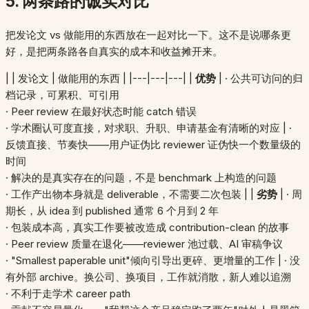
5. 两条路的诚实对比
把发论文 vs 做能用的东西放在一起对比一下。这不是说哪条更
好，是把两条路各自真实的成本和收益摊开来。
| | 发论文 | 做能用的东西 | |---|---|---| |
优势
| · 公共可访问的归
档记录，可累积、可引用
· Peer review 在最好状态时能 catch 错误
· 学术圈认可度直接，对求职、升职、申请基金有清晰的对应 | ·
反馈直接、节奏快——用户证伪比 reviewer 证伪快一个数量级的
时间
· 解决的是真实存在的问题，不是 benchmark 上构造的问题
· 工作产出物本身就是 deliverable，不需要二次包装 | |
劣势
| · 周
期长，从 idea 到 published 通常 6 个月到 2 年
· 包装成本高，真实工作要被改造成 contribution-clean 的故事
· Peer review 质量在退化——reviewer 池过载、AI 审稿争议
· "Smallest paperable unit"倾向引导出更碎、更增量的工作 | · 没
有外部 archive。换公司、换项目，工作就消散，新人难以追溯
· 不利于走学术 career path