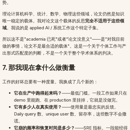
势。
理论计算机科学、统计、数学、物理这些领域，论文仍然是知识
唯一稳定的载体。我对论文这个载体的反思
完全不适用于这些领
域
。我说的是 applied AI / 系统工作这个特定子集。
所以这不是"academia 已死"或者"论文没意义"——是"对我目前
做的事情，论文不是最合适的载体"。这是一个关于个体工作与产
出形式匹配度的判断，不是一个关于整个学术体系的判决。
7. 那我现在拿什么做衡量
工作的好坏总要有一种度量。我换成了几个新的：
它在生产中跑得起来吗？
——最低门槛。一段工作如果只在
demo 里能跑、在 production 里挂掉，它就是没做完。
它有多少人在真实使用？
——使用量是最忠实的反馈。
Daily query 数、unique user 数、留存率，这些数字不会撒
谎。
它崩的频率和恢复时间是多少？
——SRE 指标。一段能经得