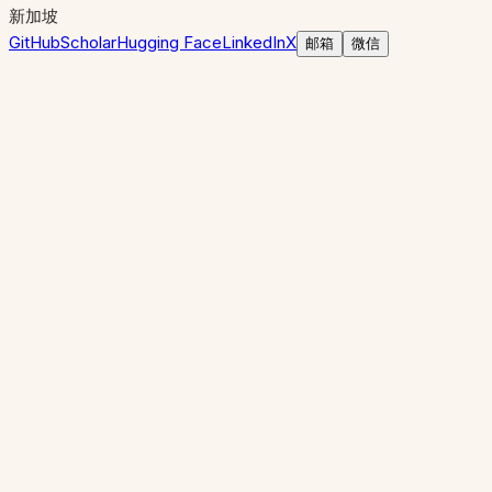
新加坡
GitHub
Scholar
Hugging Face
LinkedIn
X
邮箱
微信