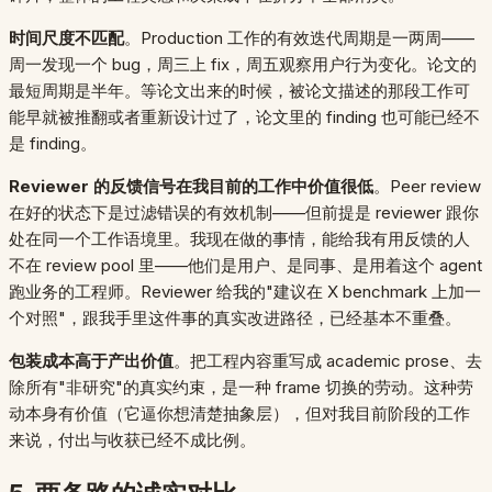
时间尺度不匹配
。Production 工作的有效迭代周期是一两周——
周一发现一个 bug，周三上 fix，周五观察用户行为变化。论文的
最短周期是半年。等论文出来的时候，被论文描述的那段工作可
能早就被推翻或者重新设计过了，论文里的 finding 也可能已经不
是 finding。
Reviewer 的反馈信号在我目前的工作中价值很低
。Peer review
在好的状态下是过滤错误的有效机制——但前提是 reviewer 跟你
处在同一个工作语境里。我现在做的事情，能给我有用反馈的人
不在 review pool 里——他们是用户、是同事、是用着这个 agent
跑业务的工程师。Reviewer 给我的"建议在 X benchmark 上加一
个对照"，跟我手里这件事的真实改进路径，已经基本不重叠。
包装成本高于产出价值
。把工程内容重写成 academic prose、去
除所有"非研究"的真实约束，是一种 frame 切换的劳动。这种劳
动本身有价值（它逼你想清楚抽象层），但对我目前阶段的工作
来说，付出与收获已经不成比例。