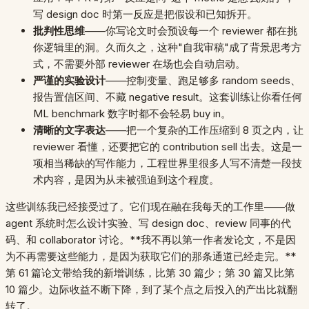
写 design doc 时第一反应是把假设和已知拆开。
批判性思维
——你写论文时会预设每一个 reviewer 都在挑
你逻辑里的洞。久而久之，这种"自我审稿"成了背景思考方
式，不需要外部 reviewer 在场也会自动启动。
严谨的实验设计
——控制变量、跑足够多 random seeds、
报告置信区间、不藏 negative result。这套训练让你看任何
ML benchmark 数字时都不会轻易 buy in。
清晰的文字表达
——把一个复杂的工作压缩到 8 页之内，让
reviewer 看懂，还要把它的 contribution sell 出去。这是一
项相当稀缺的写作能力，工程世界里很多人写不清楚一段技
术内容，是因为从未被强迫到这个程度。
这些训练我已经接受过了。它们现在融在我每天的工作里——做
agent 系统时怎么设计实验、写 design doc、review 同事的代
码、和 collaborator 讨论。**我不再以第一作者发论文，不是因
为不再需要这些能力，是因为获取它们的那条通道已经走完。**
第 61 篇论文带给我的新增训练，比第 30 篇少；第 30 篇又比第
10 篇少。边际收益不断下降，到了某个点之后投入的产出比就翻
转了。