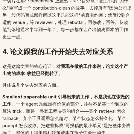
一切片在那个 benchmark 上跑出 +N 个百分点；把工作的"为什
么"重写成一个 contribution-clean 的故事，去掉所有"因为公司里
另一段代码写成那样所以这里只能这样"的真实约束；然后投到合
适的 venue，等 reviewer，处理 rebuttal，再修改，再等。从动
笔到落地通常半年到一年半。每一步都在让产出物离原本的工作
更远一点。
4. 论文跟我的工作开始失去对应关系
这是这篇文章的核心论证：
对我现在做的工作来说，论文这个产
出物的成本-收益已经翻转了
。
具体说几个失去对应的方面。
Smallest paperable unit 引导出来的工作，不是我现在该做的
工作
。一个 agent 系统最有价值的部分，往往不是某一个独立的
算法 trick，而是一整套工程决策的组合——某个 retrieval 怎么
fallback、某个工具调用怎么超时、某个状态怎么持久化、某个
prompt 怎么收敛。把这些拆成"可投稿的最小单元"是把整体变成
碎片，整体的工程美感和决策成本在拆分中全部消失。